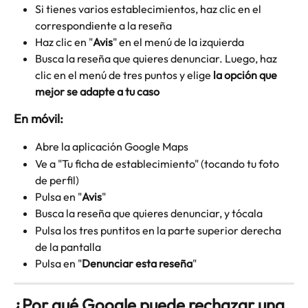
Si tienes varios establecimientos, haz clic en el 
correspondiente a la reseña 
Haz clic en "
Avis
" en el menú de la izquierda 
Busca la reseña que quieres denunciar. Luego, haz 
clic en el menú de tres puntos y elige 
la opción que 
mejor se adapte a tu caso
En móvil:
Abre la aplicación Google Maps
Ve a "Tu ficha de establecimiento" (tocando tu foto 
de perfil)
Pulsa en "
Avis
" 
Busca la reseña que quieres denunciar, y tócala 
Pulsa los tres puntitos en la parte superior derecha 
de la pantalla 
Pulsa en "
Denunciar esta reseña
" 
¿Por qué Google puede rechazar una 