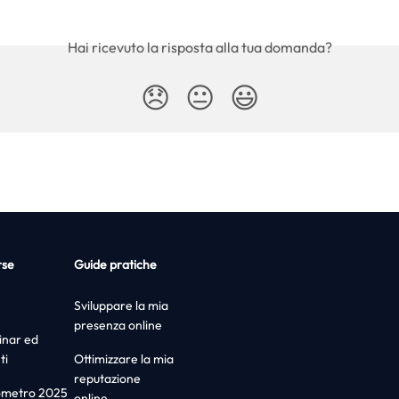
Hai ricevuto la risposta alla tua domanda?
😞
😐
😃
rse
Guide pratiche
Sviluppare la mia
presenza online
nar ed
ti
Ottimizzare la mia
reputazione
ometro 2025
online