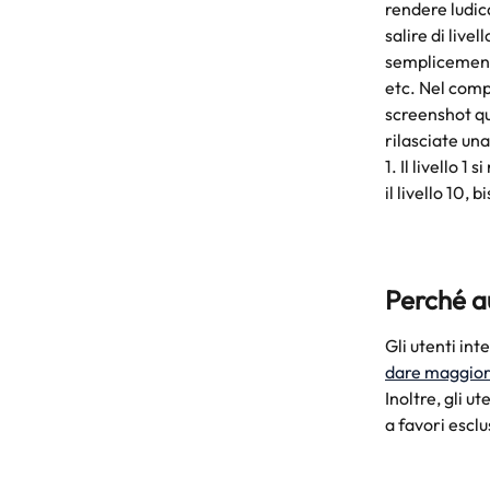
rendere ludica
salire di live
semplicemente
etc. Nel comp
screenshot qu
rilasciate un
1. Il livello 1
il livello 10,
Perché au
Gli utenti int
dare maggiore 
Inoltre, gli u
a favori esclu