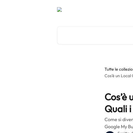
Vai al contenuto principale
Cerca articoli…
Tutte le collezio
Cos’è un Local 
Cos’è 
Quali i
Come si diven
Google My Bu