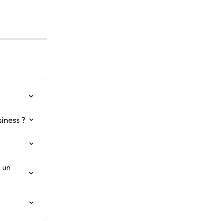
iness ?
 un 