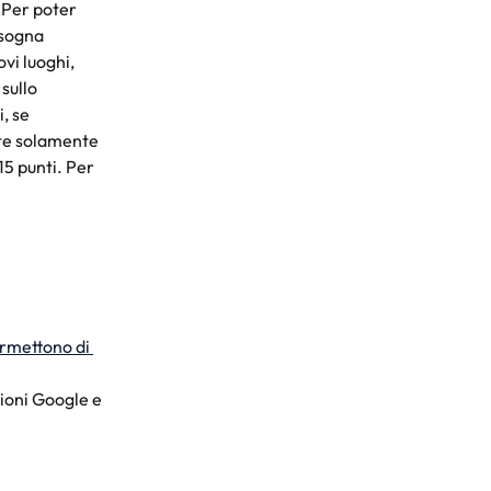
 Per poter 
isogna 
vi luoghi, 
sullo 
, se 
te solamente 
 15 punti. Per 
rmettono di 
zioni Google e 