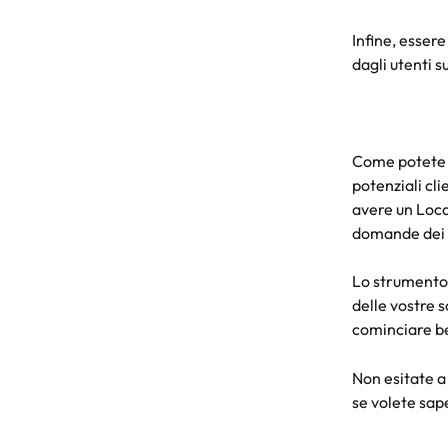
Infine, esser
dagli utenti s
Come potete ve
potenziali cli
avere un Loca
domande dei 
Lo strumento 
delle vostre 
cominciare be
Non esitate a
se volete sape