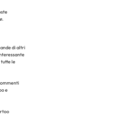
oste
e
.
ande di altri 
interessante 
utte le 
 commenti 
oo e 
artoo