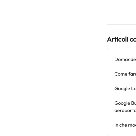
Articoli c
Domande e
Come fare
Google Len
Google Bus
aeroporto 
In che mod