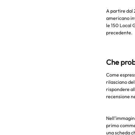
A partire dal
americano invi
le 150 Local G
precedente.
Che prob
Come espresso
rilasciano del
rispondere all
recensione ne
Nell’immagine
primo comment
una scheda ch