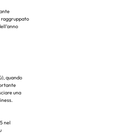
gante 
ha raggruppato 
dell’anno 
ù), quando 
ortante 
sciare una 
iness.
5 nel
u