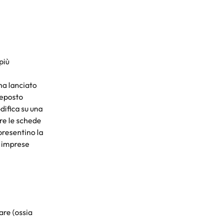
più
ha lanciato 
deposto 
ifica su una 
re le schede 
resentino la 
 imprese 
are (ossia 