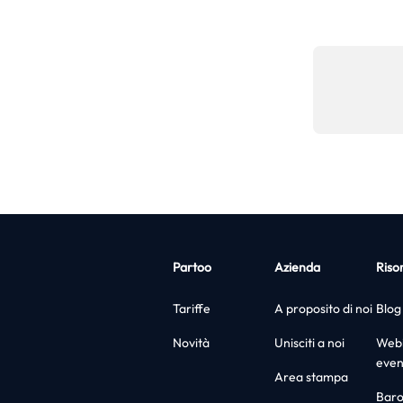
Partoo
Azienda
Riso
Tariffe
A proposito di noi
Blog
Novità
Unisciti a noi
Webi
even
Area stampa
Bar