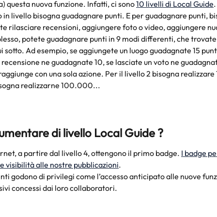
) questa nuova funzione. Infatti, ci sono 
10 livelli di Local Guide
.
llo in livello bisogna guadagnare punti. E per guadagnare punti, b
 rilasciare recensioni, aggiungere foto o video, aggiungere nuo
lesso, potete guadagnare punti in 9 modi differenti, che trovate 
i sotto. Ad esempio, se aggiungete un luogo guadagnate 15 punti
a recensione ne guadagnate 10, se lasciate un voto ne guadagna
 si raggiunge con una sola azione. Per il livello 2 bisogna realizzare
 bisogna realizzarne 100.000...
mentare di livello Local Guide ?
ernet, a partire dal livello 4, ottengono il primo badge. 
I badge pe
visibilità alle nostre pubblicazioni
.
tenti godono di privilegi come l’accesso anticipato alle nuove fun
sivi concessi dai loro collaboratori.