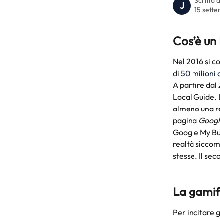
Scritto 
J
15 sett
Cos’è un
Nel 2016 si c
di 
50 milioni 
A partire dal
Local Guide. L
almeno una re
pagina 
Googl
Google My Bus
realtà siccom
stesse. Il se
La gamif
Per incitare g