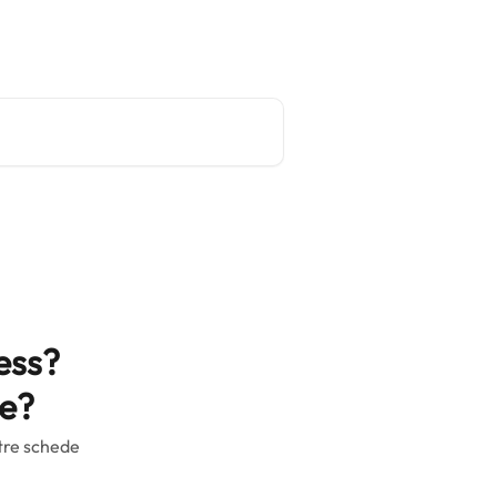
Sito principale
Italiano
ess?
de?
stre schede