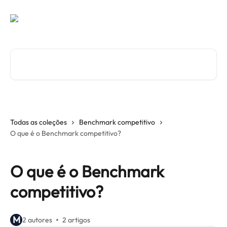
Ir para conteúdo principal
Procurar artigos...
Todas as coleções
Benchmark competitivo
O que é o Benchmark competitivo?
O que é o Benchmark
competitivo?
M
2 autores
2 artigos