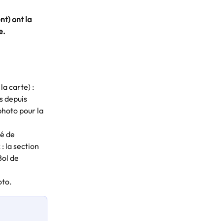
t) ont la 
e.
la carte) : 
s depuis 
hoto pour la 
é de 
: la section 
ol de 
to. 