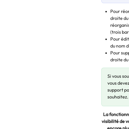
Pour réor
droite du
réorganis
(trois ba
Pour édit
du nom de
Pour supp
droite du
Si vous so
vous devez
support po
souhaitez.
La fonctionn
visibilité de 
encore plu