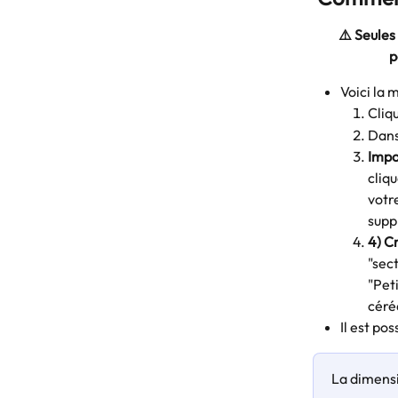
⚠️ Seules
p
Voici la 
Cliq
Dans
Impo
cliqu
votr
supp
4) C
"sect
"Pet
céré
Il est po
La dimensi