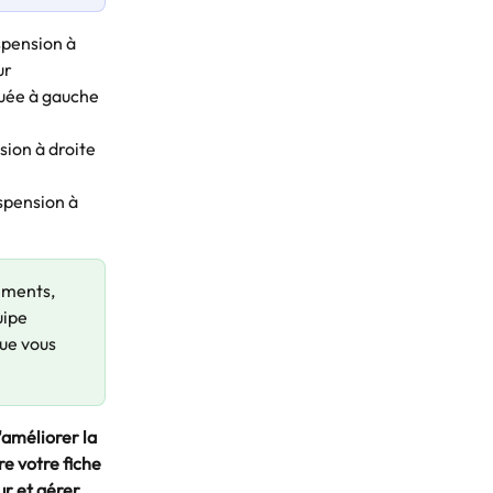
spension à 
ur 
tuée à gauche 
sion à droite 
spension à 
ements, 
ipe 
ue vous 
améliorer la 
re votre fiche 
r et gérer 