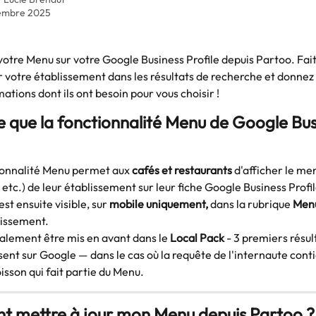
embre 2025
votre Menu sur votre Google Business Profile depuis Partoo. Fait
votre établissement dans les résultats de recherche et donnez à
mations dont ils ont besoin pour vous choisir !
e que la fonctionnalité Menu de Google Bus
ionnalité Menu permet aux 
cafés et restaurants 
d'afficher le men
 etc.) de leur établissement sur leur fiche Google Business Profil
st ensuite visible, sur 
mobile uniquement,
 dans la rubrique 
Men
lissement.
galement être mis en avant dans le 
Local Pack
 - 3 premiers résult
ent sur Google — dans le cas où la requête de l'internaute conti
isson qui fait partie du Menu. 
t mettre à jour mon Menu depuis Partoo ?