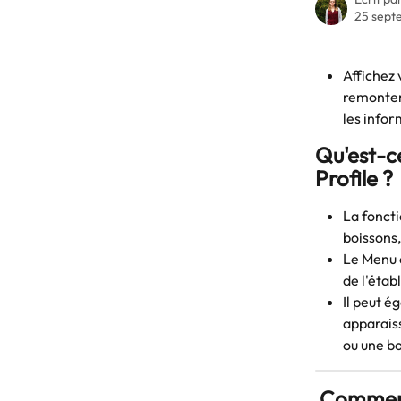
25 sept
Affichez 
remonter 
les infor
Qu'est-c
Profile ?
La fonct
boissons,
Le Menu e
de l'étab
Il peut é
apparaiss
ou une bo
 Commen