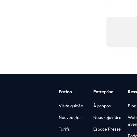
Partoo
Entreprise
Ress
Visite guidée
À propos
Blog
Nouveautés
Nous rejoindre
Webi
évé
Tarifs
Espace Presse
Podc