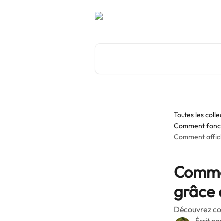
Passer au contenu principal
Rechercher un article...
Toutes les colle
Comment fonct
Comment affich
Comme
grâce 
Découvrez co
Écrit pa