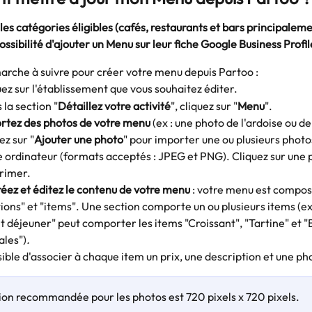
 les catégories éligibles (cafés, restaurants et bars principalemen
ossibilité d'ajouter un Menu sur leur fiche Google Business Profil
marche à suivre pour créer votre menu depuis Partoo :
uez sur l'établissement que vous souhaitez éditer.
 la section "
Détaillez votre activité
", cliquez sur "
Menu
".
rtez des photos de votre menu
 (ex : une photo de l'ardoise ou de 
ez sur "
Ajouter une photo
" pour importer une ou plusieurs photo
e ordinateur (formats acceptés : JPEG et PNG). Cliquez sur une p
rimer. 
réez et éditez le contenu de votre menu
 : votre menu est compos
ions" et "items". Une section comporte un ou plusieurs items (ex 
it déjeuner" peut comporter les items "Croissant", "Tartine" et "B
ales")
. 
ssible d'associer à chaque item un prix, une description et une pho
on recommandée pour les photos est 720 pixels x 720 pixels. 