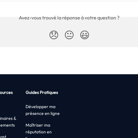
Avez-vous trouvé la réponse à votre question ?
😞
😐
😃
ources
Guides Pratiques
Développer ma
présence en ligne
naires &
nements
Maîtriser ma
réputation en
ast