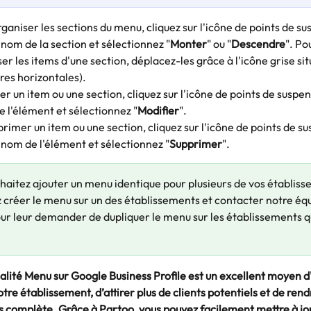
ganiser les sections du menu, cliquez sur l'icône de points de su
 nom de la section et sélectionnez "
Monter
" ou "
Descendre
". Po
er les items d'une section, déplacez-les grâce à l'icône grise si
rres horizontales). 
er un item ou une section, cliquez sur l'icône de points de suspen
 l'élément et sélectionnez "
Modifier
". 
rimer un item ou une section, cliquez sur l'icône de points de su
 nom de l'élément et sélectionnez "
Supprimer
".  
uhaitez ajouter un menu identique pour plusieurs de vos établiss
 créer le menu sur un des établissements et contacter notre équ
ur leur demander de dupliquer le menu sur les établissements q
alité Menu sur Google Business Profile est un excellent moyen d'
votre établissement, d’attirer plus de clients potentiels et de rend
s complète. Grâce à Partoo, vous pouvez facilement mettre à jou