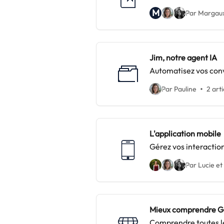
M
Par Margaux
Jim, notre agent IA
Automatisez vos conv
Par Pauline
2 arti
L'application mobile
Gérez vos interactio
Par Lucie et
Mieux comprendre Go
Comprendre toutes les