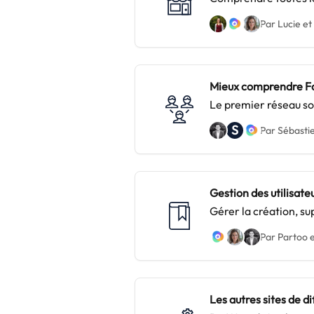
doublons !
Par Lucie et
Mieux comprendre F
Le premier réseau so
points de vente !
S
Par Sébastie
Gestion des utilisat
Gérer la création, su
Partoo
Par Partoo e
Les autres sites de di