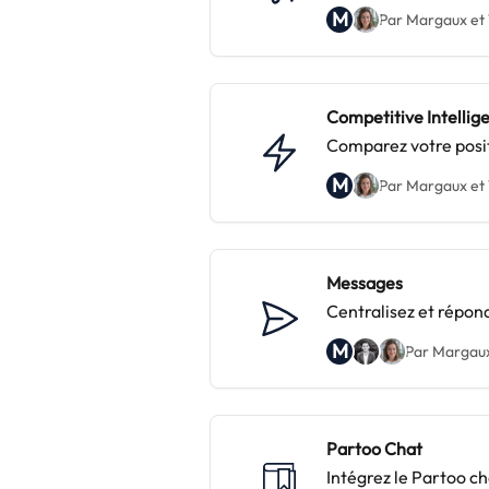
M
Par Margaux et 
Competitive Intellig
Comparez votre posit
M
Par Margaux et 
Messages
Centralisez et répon
M
Par Margaux
Partoo Chat
Intégrez le Partoo ch