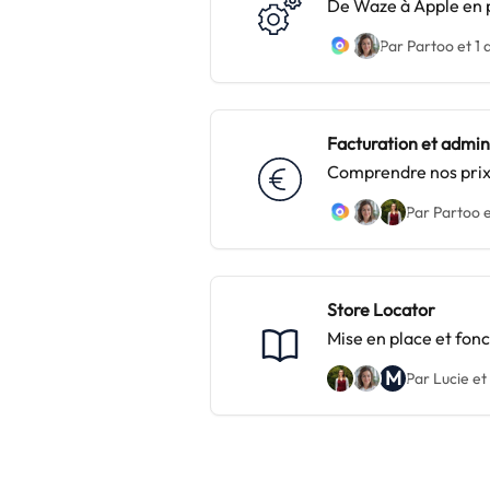
De Waze à Apple en 
de sites partenaires !
Par Partoo et 1 
Facturation et admini
Comprendre nos prix
Par Partoo e
Store Locator
Mise en place et fonc
M
Par Lucie et