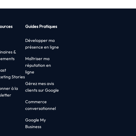
ources
Guides Pratiques
Développer ma
présence en ligne
naires &
nements
Maîtriser ma
réputation en
ast
ligne
eting Stories
Gérez mes avis
onner à la
clients sur Google
letter
Commerce
conversationnel
Google My
Business