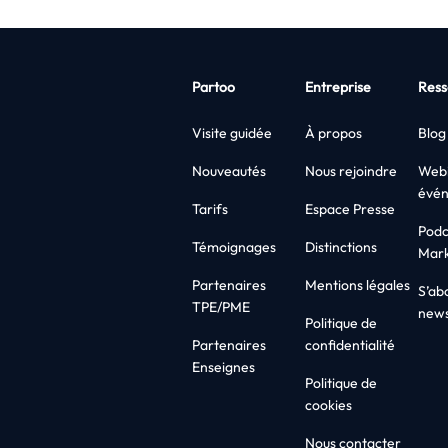
Partoo
Entreprise
Ress
Visite guidée
À propos
Blog
Nouveautés
Nous rejoindre
Webi
évé
Tarifs
Espace Presse
Podc
Témoignages
Distinctions
Mark
Partenaires
Mentions légales
S’ab
TPE/PME
news
Politique de
Partenaires
confidentialité
Enseignes
Politique de
cookies
Nous contacter