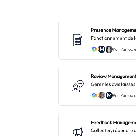
Presence Manageme
Fonctionnement de la
diffusion de Partoo
M
Par Partoo e
Review Managemen
Gérer les avis laissé
M
Par Partoo e
Feedback Managem
Collecter, répondre e