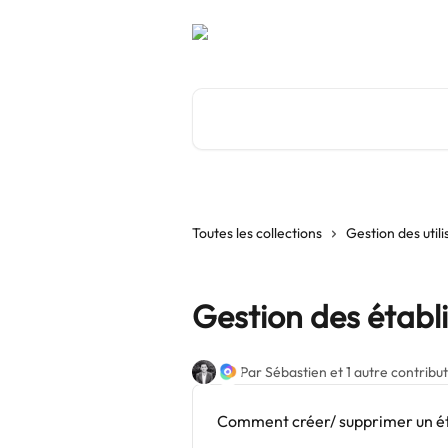
Passer au contenu principal
Rechercher un article...
Toutes les collections
Gestion des util
Gestion des établ
Par Sébastien et 1 autre contribu
Comment créer/ supprimer un ét