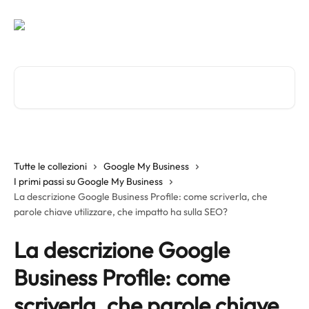
Vai al contenuto principale
Cerca articoli…
Tutte le collezioni
Google My Business
I primi passi su Google My Business
La descrizione Google Business Profile: come scriverla, che
parole chiave utilizzare, che impatto ha sulla SEO?
La descrizione Google
Business Profile: come
scriverla, che parole chiave