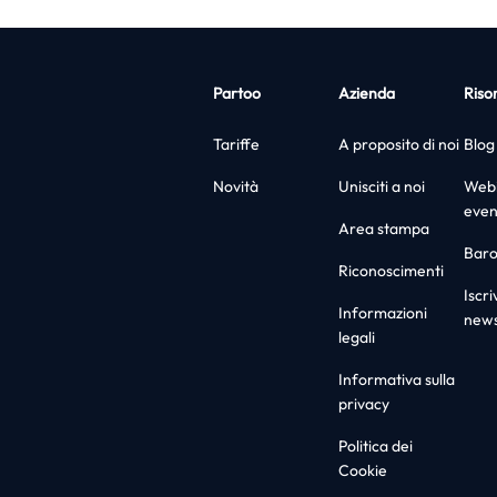
Partoo
Azienda
Riso
Tariffe
A proposito di noi
Blog
Novità
Unisciti a noi
Webi
even
Area stampa
Bar
Riconoscimenti
Iscriv
Informazioni
news
legali
Informativa sulla
privacy
Politica dei
Cookie