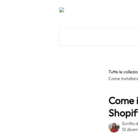
Vai al contenuto principale
Cerca articoli…
Tutte le collezio
Come installare
Come i
Shopif
Scritto 
12 dice