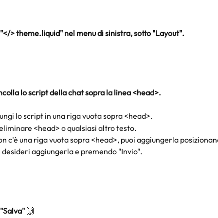
 "</> theme.liquid" nel menu di sinistra, sotto "Layout".
ncolla lo script della chat sopra la linea <head>.
ungi lo script in una riga vuota sopra <head>.
eliminare <head> o qualsiasi altro testo.
on c'è una riga vuota sopra <head>, puoi aggiungerla posizionand
 desideri aggiungerla e premendo "Invio". 
 "Salva"
 🙌