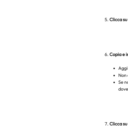
Clicca su
Copia e i
Aggi
Non 
Se n
dove
Clicca su