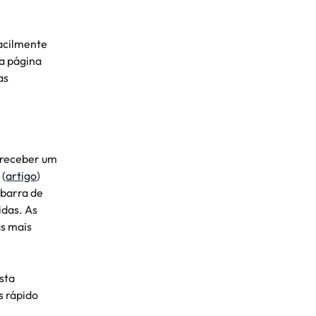
acilmente 
a página 
as 
a receber um 
 (
artigo
) 
 barra de 
das. As 
s mais 
sta 
 rápido 