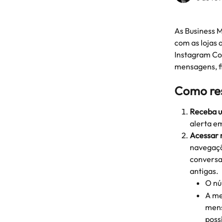
As Business 
com as lojas 
Instagram Com
mensagens, fi
Como re
Receba u
alerta e
Acessar
navegaçã
conversa
antigas. 
O nú
A me
mens
poss