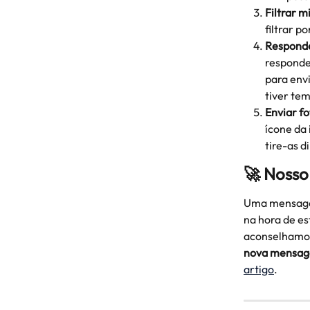
Filtrar 
filtrar p
Respond
responder
para envi
tiver tem
Enviar f
ícone da 
tire-as 
🚀 Nosso 
Uma mensagem
na hora de es
aconselhamo
nova mensa
artigo
. 