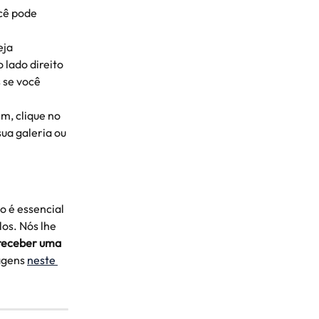
cê pode 
ja 
 lado direito 
 se você 
m, clique no 
ua galeria ou 
 é essencial 
os. Nós lhe 
 receber uma 
agens 
neste 