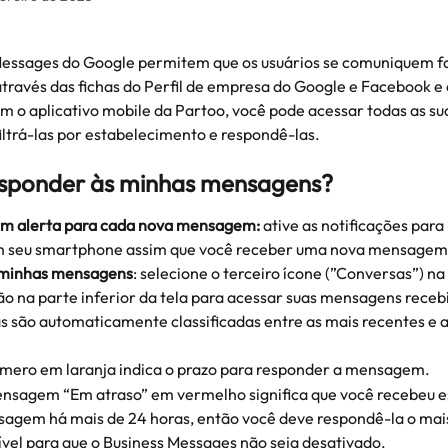
Messages do Google permitem que os usuários se comuniquem f
através das fichas do Perfil de empresa do Google e Facebook e 
 o aplicativo mobile da Partoo, você pode acessar todas as su
ltrá-las por estabelecimento e respondê-las.
sponder às minhas mensagens? 
m alerta para cada nova mensagem:
 ative as notificações par
m seu smartphone assim que você receber uma nova mensagem
 minhas mensagens
: selecione o terceiro ícone (”Conversas”) na
o na parte inferior da tela para acessar suas mensagens recebi
s são automaticamente classificadas entre as mais recentes e a
mero em laranja indica o prazo para responder a mensagem.
nsagem “Em atraso” em vermelho significa que você recebeu e
agem há mais de 24 horas, então você deve respondê-la o mais
ível para que o Business Messages não seja desativado.