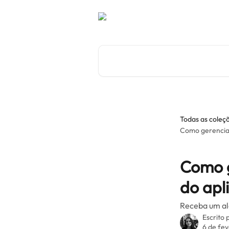
Passar para o conteúdo principal
Pesquisar artigos...
Todas as coleç
Como gerenciar
Como g
do apl
Receba um al
Escrito 
6 de fe