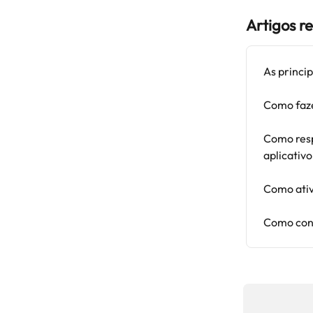
Artigos r
As princip
Como faze
Como resp
aplicativ
Como ativ
Como cont