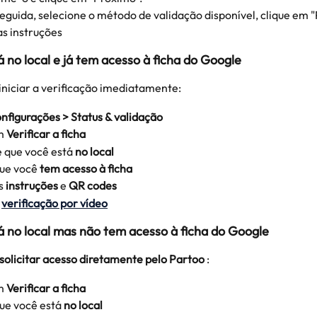
eguida, selecione o método de validação disponível, clique em "
as instruções
á no local e já tem acesso à ficha do Google
niciar a verificação imediatamente:
nfigurações > Status & validação
m 
Verificar a ficha
 que você está 
no local
ue você 
tem acesso à ficha
s 
instruções 
e
 QR codes
 
verificação por vídeo
tá no local mas não tem acesso à ficha do Google
solicitar acesso diretamente pelo Partoo
 :
m 
Verificar a ficha
ue você está 
no local