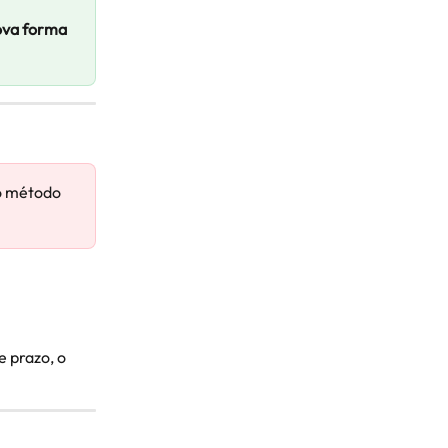
ova forma 
o método 
 prazo, o 