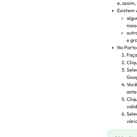
e, assim,
Existem 
algu
noss
outr
e gr
No Parto
Faça
Cliq
Sele
Goog
Você
ante
Cliq
vali
Sele
vári