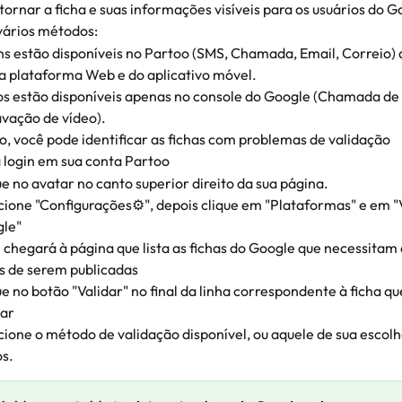
 tornar a ficha e suas informações visíveis para os usuários do G
vários métodos:
ns estão disponíveis no Partoo (SMS, Chamada, Email, Correio) a
a plataforma Web e do aplicativo móvel.
os estão disponíveis apenas no console do Google (Chamada de 
avação de vídeo).
o, você pode identificar as fichas com problemas de validação
 login em sua conta Partoo
ue no avatar no canto superior direito da sua página.
cione "Configurações⚙️", depois clique em "Plataformas" e em "
le"
 chegará à página que lista as fichas do Google que necessitam 
s de serem publicadas
ue no botão "Validar" no final da linha correspondente à ficha qu
dar
cione o método de validação disponível, ou aquele de sua escolh
os.