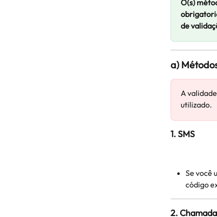
O(s) métod
obrigatori
de validaç
a) Métodos
A validade
utilizado.
1. SMS
Se você u
código e
2. Chamada 