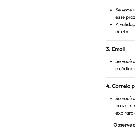
Se você u
esse pra
A valida
direta.
3. Email
Se você u
o código 
4. Correio p
Se você u
prazo mín
expirará
Observe q