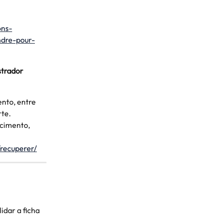
ons-
ndre-pour-
strador 
nto, entre 
rte.
ecimento, 
/recuperer/
dar a ficha 