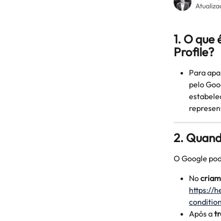
Atualiza
1. O que 
Profile?
Para apar
pelo Goog
estabele
represen
2. Quand
O Google pod
No 
criam
https://
conditi
Após a 
t