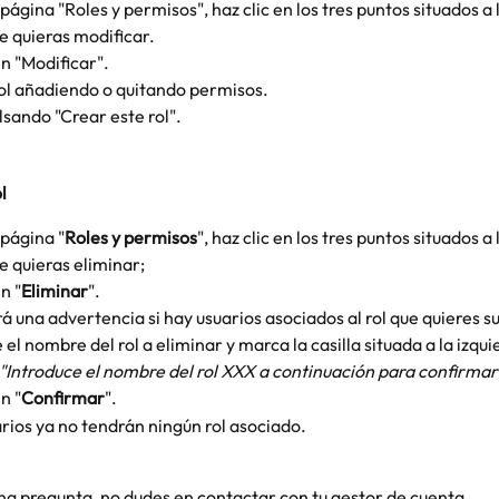
página "Roles y permisos", haz clic en los tres puntos situados a 
ue quieras modificar.
en "Modificar".
rol añadiendo o quitando permisos.
lsando "Crear este rol". 
l
 página "
Roles y permisos
", haz clic en los tres puntos situados a
ue quieras eliminar;
n "
Eliminar
".
 una advertencia si hay usuarios asociados al rol que quieres su
 el nombre del rol a eliminar y marca la casilla situada a la izqui
"Introduce el nombre del rol XXX a continuación para confirmar 
n "
Confirmar
".
rios ya no tendrán ningún rol asociado.
una pregunta, no dudes en contactar con tu gestor de cuenta.