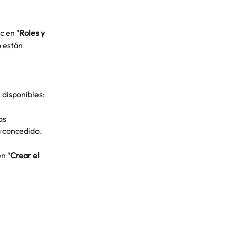
ic en "
Roles y 
 están 
 disponibles: 
as 
á concedido.
n "
Crear el 