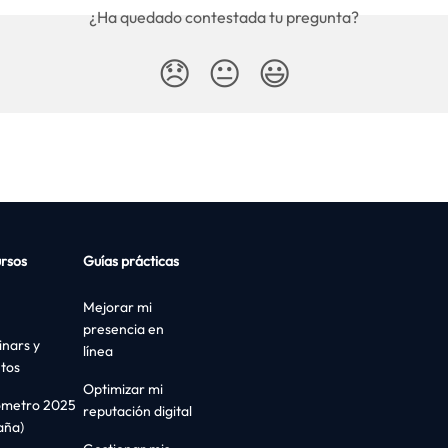
¿Ha quedado contestada tu pregunta?
😞
😐
😃
rsos
Guías prácticas
Mejorar mi
presencia en
nars y
línea
tos
Optimizar mi
ómetro 2025
reputación digital
aña)