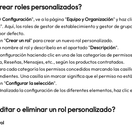
ear roles personalizados?
 
Configuración
", ve a la página "
Equipo y Organización
" y haz cl
s
". Aquí, los roles de gestor de establecimiento y gestor de grupo
por defecto.
n "
Crear un rol
" para crear un nuevo rol personalizado.
 nombre al rol y descríbelo en el apartado "
Descripción
".
 configuración haciendo clic en una de las categorías de permisos
, Reseñas, Mensajes, etc., según los productos contratados.
ara cada categoría los permisos concedidos marcando las casill
dientes. Una casilla sin marcar significa que el permiso no est
n "
Configurar la selección
".
inalizada la configuración de los diferentes elementos, haz clic e
itar o eliminar un rol personalizado?
rol