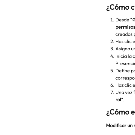
¿Cómo cr
Desde "⚙️
permiso
creados 
Haz clic e
Asigna un
Inicia la
Presencia
Define p
correspon
Haz clic e
Una vez f
rol
".
¿Cómo ed
Modificar un 