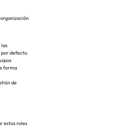
 organización 
 las 
 por defecto.
uipos 
de forma 
stión de 
r estos roles 