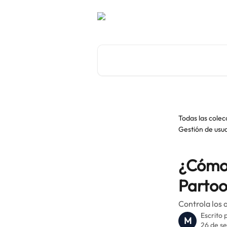
Ir al contenido principal
Buscar artículos...
Todas las colec
Gestión de usua
¿Cómo 
Parto
Controla los 
Escrito 
M
26 de s