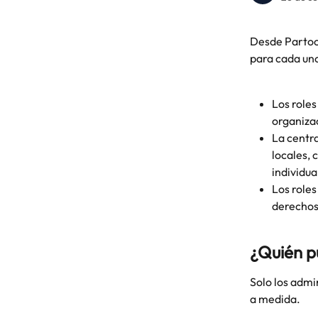
Desde Partoo,
para cada uno
Los roles
organizac
La centra
locales, 
individua
Los roles
derechos
¿Quién p
Solo los admi
a medida.