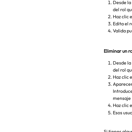
Desde la 
del rol q
Haz clic 
Edita el 
Valida pu
Eliminar un ro
Desde la
del rol q
Haz clic e
Aparecerá
Introduce
mensaje 
Haz clic e
Esos usua
Si tienes alg