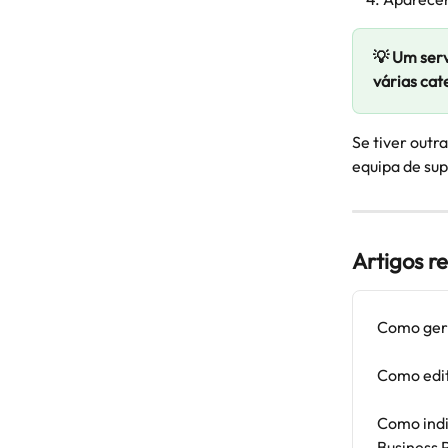
💡 Um serv
várias cat
Se tiver outr
equipa de sup
Artigos r
Como geri
Como edit
Como indi
Business 