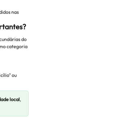
didos nas 
rtantes?
cundárias do 
mo categoria 
ílio" ou 
idade local
, 