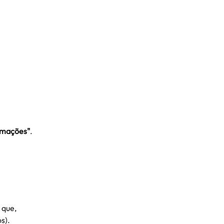
rmações"
.
 que, 
s).