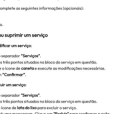
omplete as seguintes informações (opcionais):
o.
ou suprimir um serviço
ificar um serviço
:
 separador 
“Serviços”
.
s três pontos situados no bloco do serviço em questão.
 o ícone de 
caneta
 e execute as modificações necessárias.
m 
“Confirmar”
.
uir um serviço
:
 separador 
"Serviços"
.
s três pontos situados no bloco do serviço em questão.
 ícone de 
lata do lixo
 para excluir o serviço.
á uma mensagem. Clique em 
"Excluir"
 para confirmar a ação.