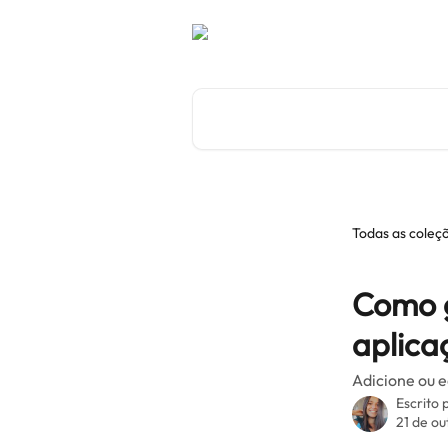
Ir para conteúdo principal
Procurar artigos...
Todas as coleç
Como g
aplica
Adicione ou e
Escrito 
21 de o