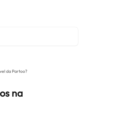
Site principal
Português
vel da Partoo?
ços na