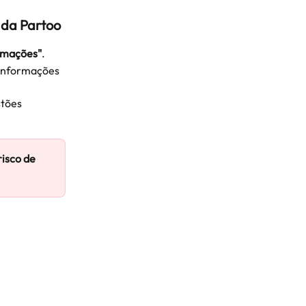
 da Partoo
ormações"
.
 informações 
tões 
isco de 