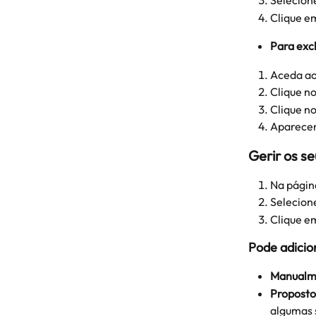
Selecione
Clique e
Para excl
Aceda ao
Clique no
Clique no
Aparecer
Gerir os s
Na página
Selecion
Clique e
Pode adicio
Manualm
Proposto
algumas 