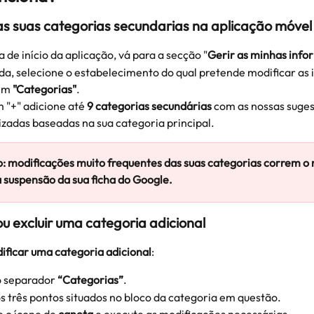
as suas categorias secundarias na aplicação móvel
 de início da aplicação, vá para a secção "
Gerir as minhas inf
da, selecione o estabelecimento do qual pretende modificar as
em 
"Categorias"
.
 "+" adicione até 
9 categorias secundárias
 com as nossas suges
izadas baseadas na sua categoria principal.
: modificações muito frequentes das suas categorias correm o r
 suspensão da sua ficha do Google.
ou excluir uma categoria adicional
ificar uma categoria adicional
:
 separador 
“Categorias”
.
s três pontos situados no bloco da categoria em questão.