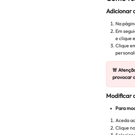
Adicionar 
Na página
Em segui
e clique 
Clique em
personal
🚨 Atenção
provocar a
Modificar 
Para mod
Aceda ao
Clique no