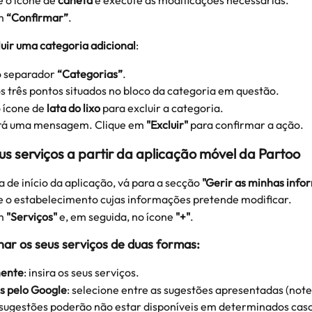
 o ícone de 
caneta
 e execute as modificações necessárias.
m 
“Confirmar”
.
uir uma categoria adicional
:
 separador 
“Categorias”
.
s três pontos situados no bloco da categoria em questão.
 ícone de 
lata do lixo
 para excluir a categoria.
á uma mensagem. Clique em 
"Excluir"
 para confirmar a ação.
eus serviços a partir da aplicação móvel da Partoo
 de início da aplicação, vá para a secção 
"Gerir as minhas info
e o estabelecimento cujas informações pretende modificar.
m 
"Serviços" 
e, em seguida, no ícone 
"+"
.
nar os seus serviços de duas formas
:
ente
: insira os seus serviços.
s pelo Google
: selecione entre as sugestões apresentadas (note
sugestões poderão não estar disponíveis em determinados caso