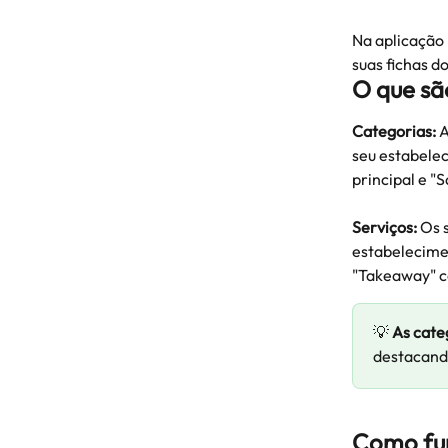
Na aplicação 
suas fichas d
O que sã
Categorias: 
A
seu estabele
principal e "
Serviços: 
Os 
estabelecimen
"Takeaway" c
💡
 As cate
destacando
Como fu