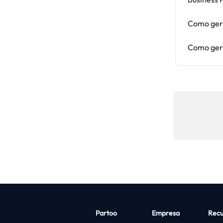
Como geri
Como geri
Partoo
Empresa
Recu