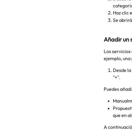
categorí
Haz clic 
Se abrirá
Añadir un s
Los servicios
ejemplo, una 
Desde la 
"+".
Puedes añadir
Manualmen
Propuest
que en a
A continuació