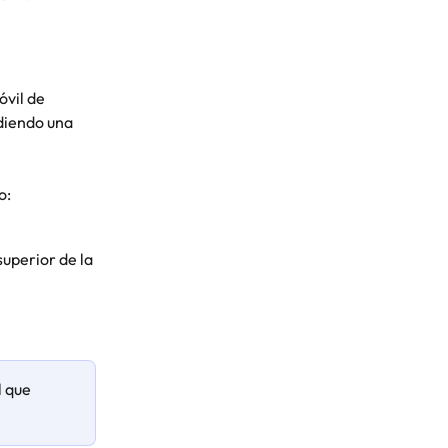
vil de 
diendo una 
o:
superior de la 
 que 