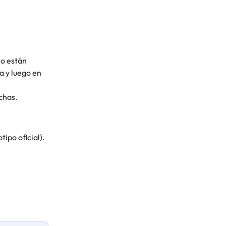
no están 
a y luego en 
ichas.
ipo oficial).