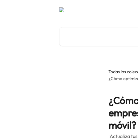
Ir al contenido principal
Buscar artículos...
Todas las colec
¿Cómo optimizar
¿Cómo 
empres
móvil?
¡Actualiza tus