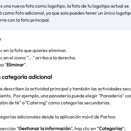
es una nueva foto como logotipo, la foto de tu logotipo actual se 
 como foto adicional, ya que solo puedes tener un único logotip
re con la foto principal.
s
ic en la foto que quieres eliminar. 
c en el icono "..." arriba a la derecha. 
na "
Eliminar
".
 categoría adicional
s describen la actividad principal y también las actividades sec
iento. Por ejemplo, una panadería puede elegir "Panadería" co
Salón de té" o "Catering" como categorías secundarias.
egorías adicionales desde la aplicación móvil de Partoo:
sección "
Gestionar la información
", haz clic en “
Categorías
”;