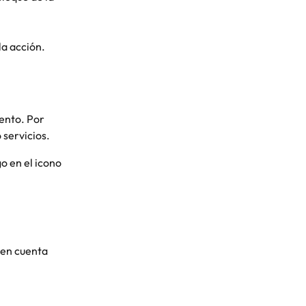
la acción.
ento. Por 
 servicios.
o en el icono 
 en cuenta 