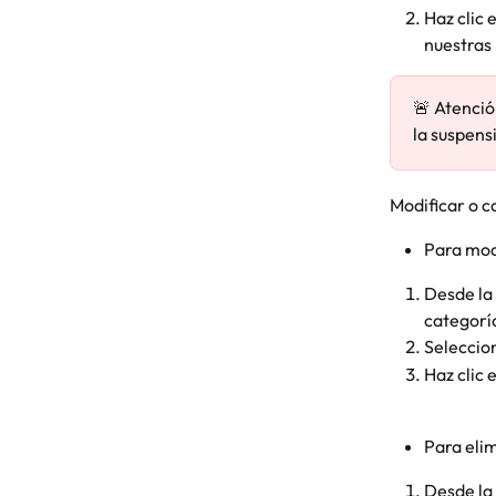
Haz clic 
nuestras
🚨 Atenció
la suspens
Modificar o c
Para modi
Desde la
categorí
Seleccion
Haz clic 
Para elim
Desde la