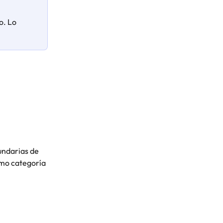
o. Lo 
undarias de 
mo categoría 