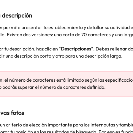
 descripción 
n permite presentar tu establecimiento y detallar su actividad 
ile. Existen dos versiones: una corta de 70 caracteres y una larg
r tu descripción, haz clic en “
Descripciones
”. Debes rellenar d
ir una descripción corta y otro para una descripción larga.
n: el número de caracteres está limitado según las especificacio
 podrás superar el número de caracteres definido.
vas fotos
 un criterio de elección importante para los internautas y tambi
rar tu posición en los resultados de búsqueda. Por eso es fund