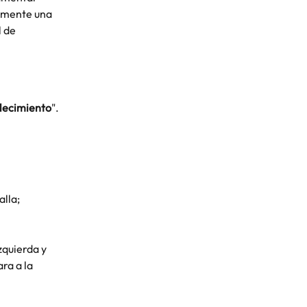
amente una 
 de 
blecimiento
".
alla;
zquierda y 
ra a la 