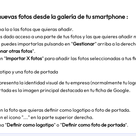
uevas fotos desde la galería de tu smartphone :
a la o las fotos que quieras añadir.
as dado acceso a una parte de tus fotos y las que quieres añadir 
, puedes importarlas pulsando en "
Gestionar
" arriba a la derech
nar otras fotos
".
n "
Importar X fotos
" para añadir las fotos seleccionadas a tus f
gotipo y una foto de portada
epresenta la identidad visual de tu empresa (normalmente tu logot
rtada es la imagen principal destacada en tu ficha de Google.
en la foto que quieras definir como logotipo o foto de portada.
en el icono "..." en la parte superior derecha.
na "
Definir como logotipo
" o "
Definir como foto de portada
".