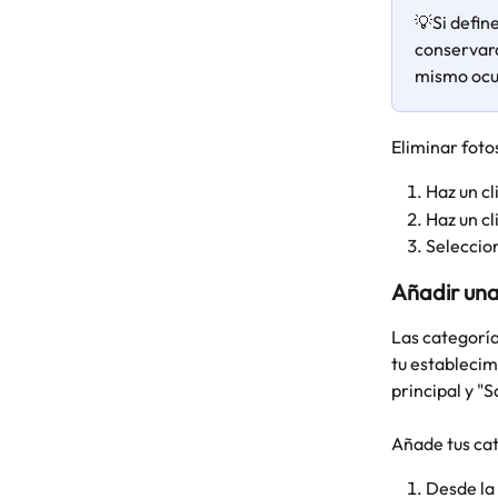
💡Si defin
conservará
mismo ocur
Eliminar foto
Haz un cl
Haz un cli
Seleccio
Añadir una
Las categoría
tu establecim
principal y "
Añade tus cat
Desde la 