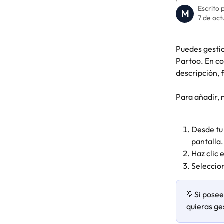
Escrito 
M
7 de oc
Puedes gestio
Partoo. En co
descripción, f
Para añadir, 
Desde tu 
pantalla.
Haz clic 
Seleccio
💡Si posee
quieras ge