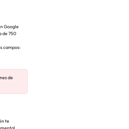
en Google 
a de 750 
os campos: 
nes de 
én te 
amental 