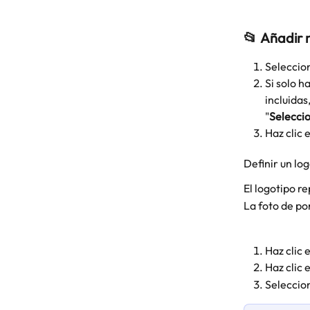
📂 
Añadir n
Seleccion
Si solo h
incluidas
"
Seleccio
Haz clic e
Definir un lo
El logotipo r
La foto de po
Haz clic 
Haz clic 
Seleccio