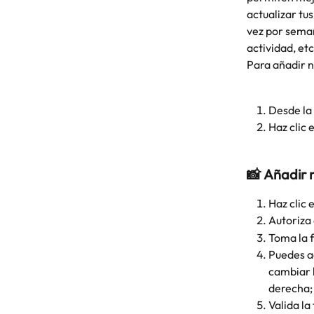
actualizar t
vez por seman
actividad, etc
Para añadir n
Desde la 
Haz clic 
📸 
Añadir n
Haz clic 
Autoriza 
Toma la f
Puedes ac
cambiar l
derecha;
Valida la