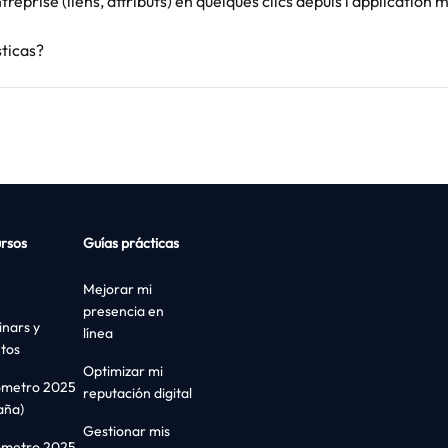
eprise (liens, attributs) en quelques clics depuis l'application m
sticas?
rsos
Guías prácticas
Mejorar mi
presencia en
nars y
línea
tos
Optimizar mi
ómetro 2025
reputación digital
aña)
Gestionar mis
ómetro 2025