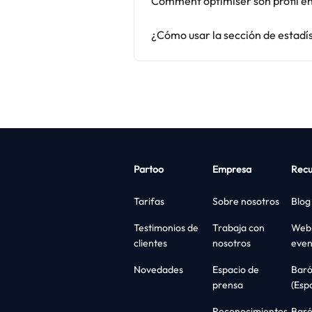
Comment optimiser son profil entr
¿Cómo usar la sección de estadí
Partoo
Empresa
Recu
Tarifas
Sobre nosotros
Blog
Testimonios de
Trabaja con
Webi
clientes
nosotros
even
Novedades
Espacio de
Bar
prensa
(Esp
Reconocimientos
Bar