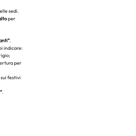
elle sedi.
alto
 per 
anti”
.
i indicare:
igio;
pertura per 
sui festivi 
”
.