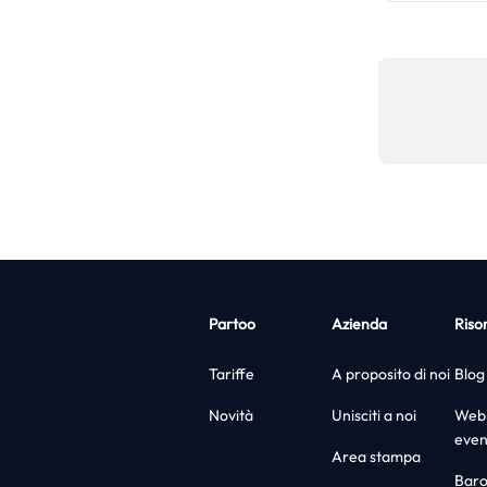
Partoo
Azienda
Riso
Tariffe
A proposito di noi
Blog
Novità
Unisciti a noi
Webi
even
Area stampa
Bar