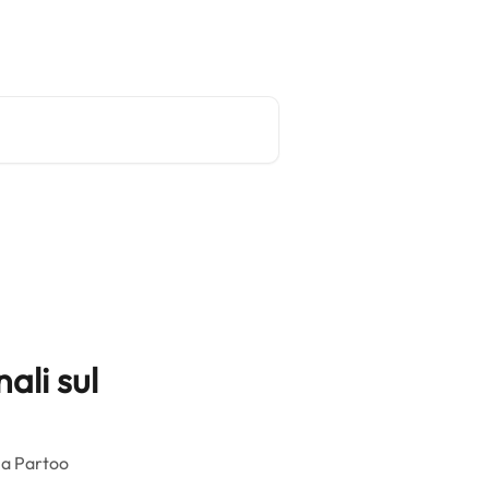
Sito principale
Italiano
ali sul
cia Partoo