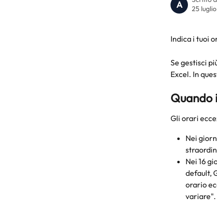
A
25 lugli
Indica i tuoi
Se gestisci pi
Excel. In ques
Quando in
Gli orari ecce
Nei giorn
straordin
Nei 16 gio
default, 
orario ec
variare".