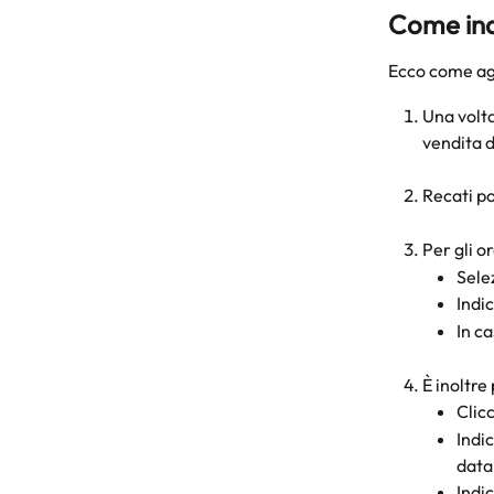
Come indi
Ecco come agg
Una volta
vendita d
Recati po
Per gli or
Sele
Indic
In ca
È inoltre
Clicc
Indi
data 
Indic