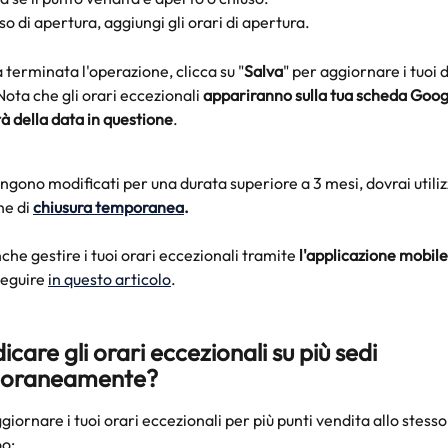
so di apertura, aggiungi gli orari di apertura.
 terminata l'operazione, clicca su "
Salva
" per aggiornare i tuoi d
ota che gli orari eccezionali 
appariranno sulla tua scheda Googl
à della data in questione
.
engono modificati per una durata superiore a 3 mesi, dovrai utiliz
e di 
chiusura temporanea
.
nche gestire i tuoi orari eccezionali tramite 
l'applicazione mobile
seguire 
in questo articolo
.
care gli orari eccezionali su più sedi 
oraneamente?
iornare i tuoi orari eccezionali per più punti vendita allo stess
oo: