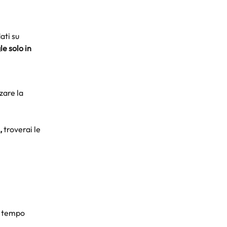
ati su 
e solo in 
zare la 
,
 troverai le 
o tempo 