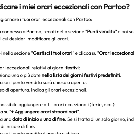
care i miei orari eccezionali con Partoo?
iornare i tuoi orari eccezionali con Partoo: 
 connesso a Partoo, recati nella sezione "
Punti vendita
" e poi sc
i cui desideri modificare gli orari.
i nella sezione "
Gestisci i tuoi orari
" e clicca su "
Orari eccezional
ari eccezionali relativi ai giorni 
festivi
:
ziona una o più date 
nella lista dei giorni festivi predefiniti
.
a se il punto vendita sarà chiuso o aperto.
so di apertura, indica gli orari eccezionali.
 possibile aggiungere altri orari eccezionali (ferie, ecc.):
a su "
+ Aggiungere orari straordinari
".
ca una 
data di inizio 
e 
una di fine. 
Se si tratta di un solo giorno, ind
di inizio e di fine.
a se il punto vendita è aperto o chiuso.