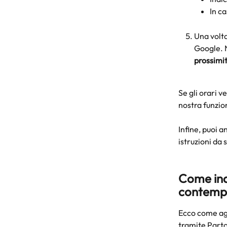
In ca
Una volta
Google. N
prossimit
Se gli orari v
nostra funzion
Infine, puoi a
istruzioni da 
Come indi
contemp
Ecco come agg
tramite Part