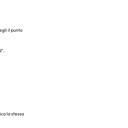
egli il punto 
i
".
ica la stessa 