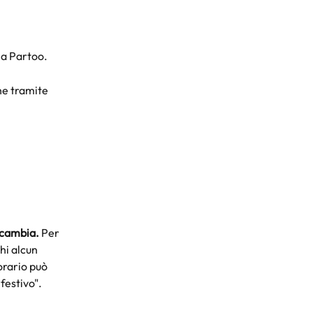
ia Partoo.
he tramite 
 
n cambia.
 Per 
hi alcun 
rario può 
 festivo".