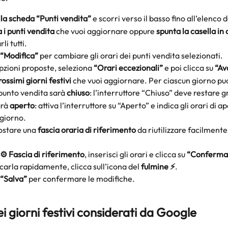
lla scheda “Punti vendita”
 e scorri verso il basso fino all’elenco d
 i punti vendita
 che vuoi aggiornare oppure 
spunta la casella in 
li tutti.
 “Modifica”
 per cambiare gli orari dei punti vendita selezionati.
opzioni proposte, seleziona 
“Orari eccezionali”
 e poi clicca su 
“Av
rossimi giorni festivi
 che vuoi aggiornare. Per ciascun giorno puo
 punto vendita sarà 
chiuso
: l’interruttore “Chiuso” deve restare gr
rà 
aperto
: attiva l’interruttore su “Aperto” e indica gli orari di a
 giorno.
ostare una 
fascia oraria di riferimento
 da riutilizzare facilmente 
⚙️ Fascia di riferimento
, inserisci gli orari e clicca su 
“Conferma
carla rapidamente, clicca sull’icona del 
fulmine ⚡️
.
 “Salva”
 per confermare le modifiche.
i giorni festivi considerati da Google