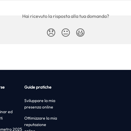
Hai ricevuto la risposta alla tua domanda?
😞
😐
😃
rse
Guide pratiche
Sviluppare la mia
presenza online
nar ed
ti
Ottimizzare la mia
reputazione
ometro 2025
online