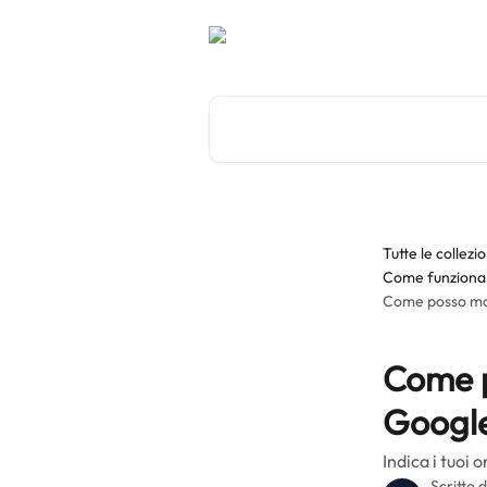
Vai al contenuto principale
Cerca articoli…
Tutte le collezio
Come funziona 
Come posso most
Come p
Google
Indica i tuoi
Scritto 