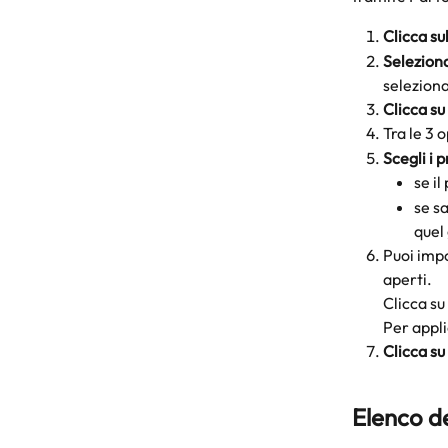
Clicca su
Seleziona
selezionar
Clicca su
Tra le 3 
Scegli i p
se il
se sa
quel
Puoi imp
aperti.
Clicca su 
Per appli
Clicca su
Elenco de