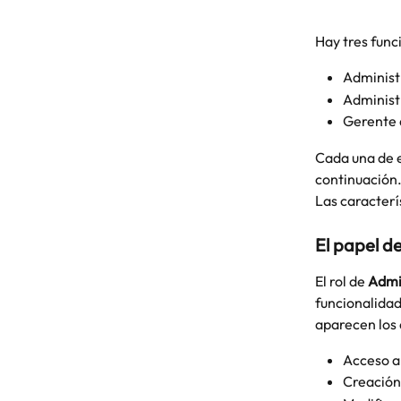
Hay tres func
Administ
Administ
Gerente 
Cada una de e
continuación.
Las caracterí
El papel d
El rol de 
Admi
funcionalidad
aparecen los 
Acceso a 
Creación