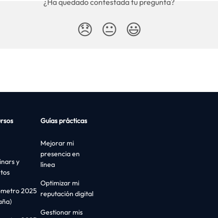
¿Ha quedado contestada tu pregunta?
😞
😐
😃
rsos
Guías prácticas
Mejorar mi
presencia en
nars y
línea
tos
Optimizar mi
ómetro 2025
reputación digital
aña)
Gestionar mis