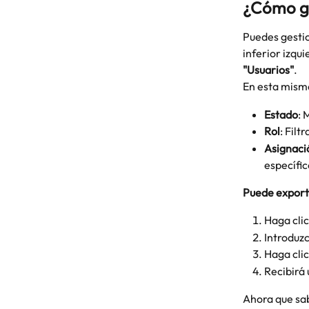
¿Cómo ge
Puedes gestio
inferior izqui
"Usuarios"
.
En esta misma
Estado
: 
Rol
: Filt
Asignaci
específic
Puede exporta
Haga clic
Introduzc
Haga cli
Recibirá 
Ahora que sab