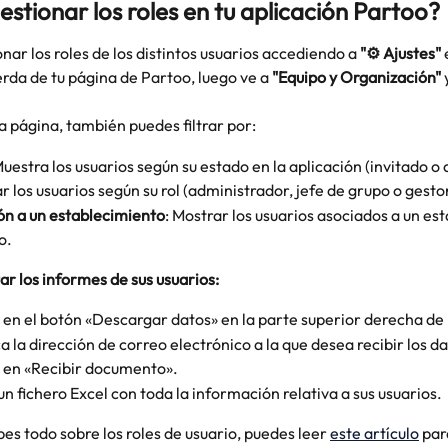
stionar los roles en tu aplicación Partoo?
nar los roles de los distintos usuarios accediendo a 
"⚙️ Ajustes"
 
erda de tu página de Partoo, luego ve a 
"Equipo y Organización"
 
 página, también puedes filtrar por:
Muestra los usuarios según su estado en la aplicación (invitado o 
rar los usuarios según su rol (administrador, jefe de grupo o gestor
ón a un establecimiento
: Mostrar los usuarios asociados a un es
o.
r los informes de sus usuarios:
 en el botón «Descargar datos» en la parte superior derecha de 
a la dirección de correo electrónico a la que desea recibir los da
c en «Recibir documento».
un fichero Excel con toda la información relativa a sus usuarios. 
es todo sobre los roles de usuario, puedes leer 
este artículo
 pa