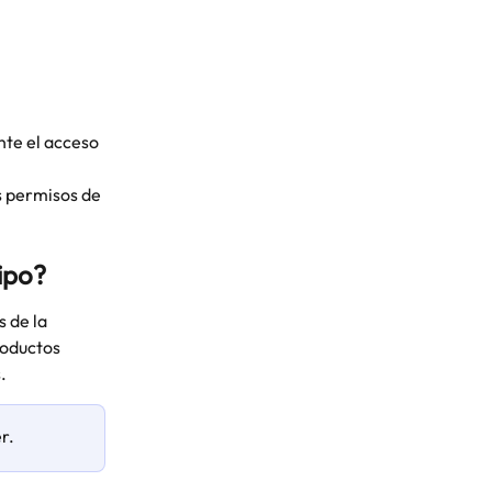
te el acceso 
s permisos de 
ipo?
 de la 
oductos 
. 
r.