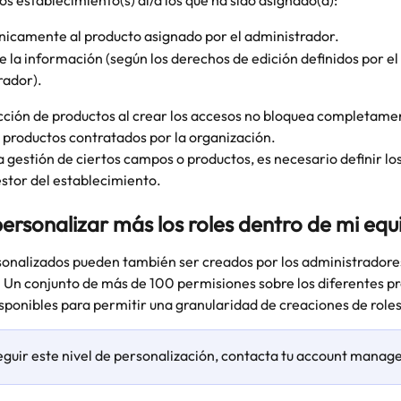
os establecimiento(s) al/a los que ha sido asignado(a):
nicamente al producto asignado por el administrador.
e la información (según los derechos de edición definidos por el 
rador).
ección de productos al crear los accesos no bloquea completamen
os productos contratados por la organización.
la gestión de ciertos campos o productos, es necesario definir lo
estor del establecimiento.
ersonalizar más los roles dentro de mi equ
sonalizados pueden también ser creados por los administradores
 Un conjunto de más de 100 permisiones sobre los diferentes pr
sponibles para permitir una granularidad de creaciones de roles
guir este nivel de personalización, contacta tu account manage