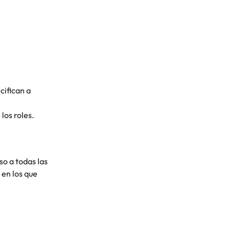
ifican a 
los roles.
so a todas las 
 en los que 