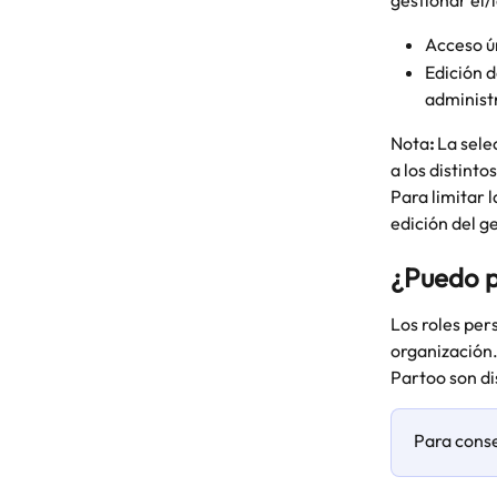
gestionar el/l
Acceso ú
Edición d
administ
Nota
:
 La sel
a los distint
Para limitar 
edición del g
¿Puedo p
Los roles per
organización.
Partoo son di
Para conse