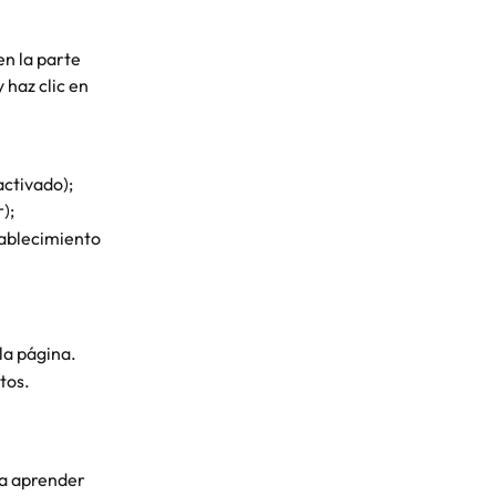
en la parte 
y haz clic en 
activado);
);
tablecimiento 
la página.
tos.
ra aprender 