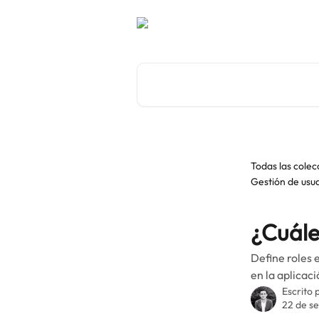
Ir al contenido principal
Buscar artículos...
Todas las colec
Gestión de usua
¿Cuále
Define roles 
en la aplicaci
Escrito 
22 de s