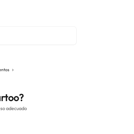
Sitio principal
Español
entos
artoo?
ceso adecuado