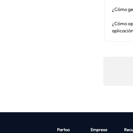
¿Cómo ges
¿Cómo opt
aplicació
Partoo
Empresa
Recu