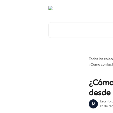
Ir al contenido principal
Buscar artículos...
Todas las colec
¿Cómo contacta
¿Cómo 
desde 
Escrito 
M
12 de d