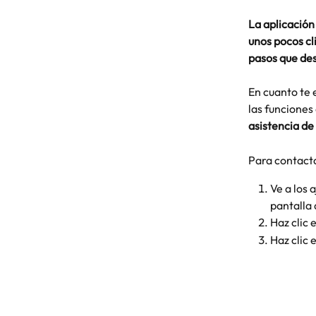
La aplicación
unos pocos cl
pasos que des
En cuanto te 
las funciones 
asistencia de
Para contacta
Ve a los 
pantalla 
Haz clic 
Haz clic 