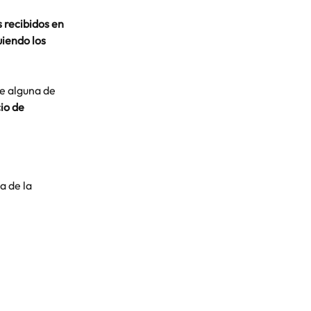
 recibidos en 
iendo los 
e alguna de 
io de 
a de la 