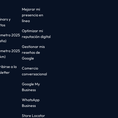
Mejorar mi
presencia en
nars y
línea
tos
Optimizar mi
ómetro 2025
reputación digital
aña)
Gestionar mis
ómetro 2025
reseñas de
Am)
Google
ibirse a la
Comercio
letter
conversacional
Google My
Business
WhatsApp
Business
Store Locator