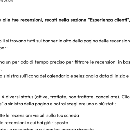
to 2024
alle tue recensioni, recati nella sezione "Esperienza clienti",
ibili si trovano tutti sul banner in alto della pagina delle recension
per:
ona un periodo di tempo preciso per filtrare le recensioni in bas
.
 a sinistra sull'icona del calendario e seleziona la data di inizio e 
 4 diversi status (attive, trattate, non trattate, cancellate). Cl
e" a sinistra della pagina e potrai scegliere uno o più stati:
tte le recensioni visibili sulla tua scheda
 le recensioni a cui hai già risposto
ate: le recensioni a cui non hai ancora risposto