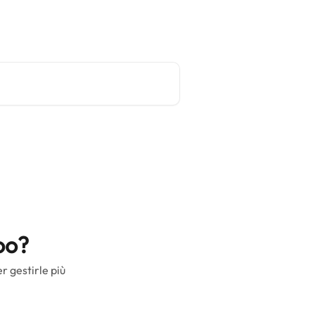
Sito principale
Italiano
oo?
r gestirle più