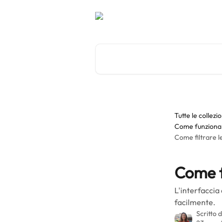
Vai al contenuto principale
Cerca articoli…
Tutte le collezio
Come funziona 
Come filtrare l
Come f
L'interfaccia
facilmente.
Scritto 