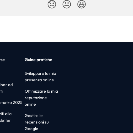
😞
😐
😃
rse
Guide pratiche
Sviluppare la mia
presenza online
nar ed
ti
Ottimizzare la mia
reputazione
ometro 2025
online
iti alla
Gestire le
letter
recensioni su
Google