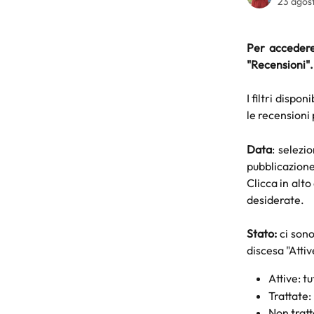
23 agos
Per accedere 
"Recensioni".
I filtri dispon
le recensioni 
Data
: selezi
pubblicazione
Clicca in alto
desiderate.
Stato:
ci sono
discesa "Attiv
Attive: tu
Trattate:
Non tratt