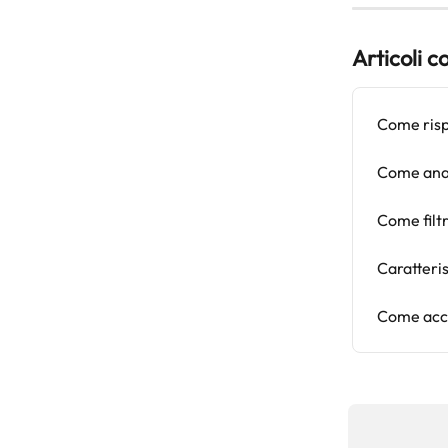
Articoli c
Come risp
Come anal
Come filtr
Caratteri
Come acced