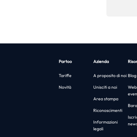
Partoo
Azienda
Riso
Tariffe
A proposito di noi
Blog
Novità
Unisciti a noi
Webi
even
Area stampa
Bar
Riconoscimenti
Iscriv
Informazioni
news
legali