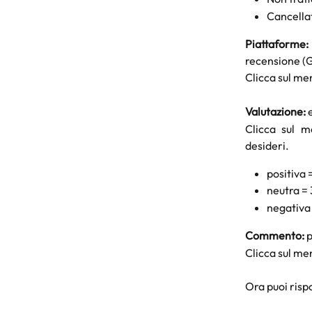
Cancellat
Piattaforme:
recensione (G
Clicca sul me
Valutazione:
e
Clicca sul m
desideri.
positiva =
neutra = 
negativa =
Commento:
p
Clicca sul me
Ora puoi rispo