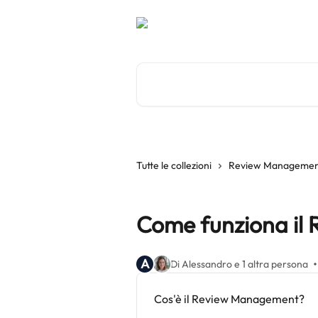
Vai al contenuto principale
Cerca articoli…
Tutte le collezioni
Review Manageme
Come funziona il
A
Di Alessandro e 1 altra persona
Cos'è il Review Management?