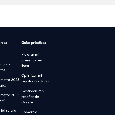
rsos
Guías prácticas
Mejorar mi
presencia en
nars y
línea
tos
Optimizar mi
ómetro 2025
reputación digital
aña)
Gestionar mis
ómetro 2025
reseñas de
Am)
Google
ibirse a la
Comercio