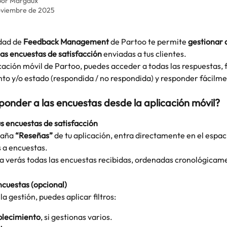
por
Margaux
oviembre de 2025
dad de 
Feedback Management
 de Partoo te permite 
gestionar 
las encuestas de satisfacción
 enviadas a tus clientes.
cación móvil de Partoo, puedes acceder a todas las respuestas, fi
to y/o estado (respondida / no respondida) y responder fácilme
onder a las encuestas desde la aplicación móvil?
us encuestas de satisfacción
taña 
“Reseñas”
 de tu aplicación, entra directamente en el espac
 a encuestas.
a verás todas las encuestas recibidas, ordenadas cronológicam
encuestas (opcional)
 la gestión, puedes aplicar filtros:
blecimiento
, si gestionas varios.