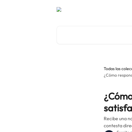
Ir al contenido principal
Buscar artículos...
Todas las colec
¿Cómo responde
¿Cómo 
satisf
Recibe una no
contesta dir