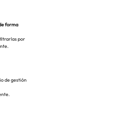
de forma 
ltrarlas por 
nte.
io de gestión 
ente.