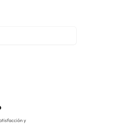
Sitio principal
Español
?
atisfacción y