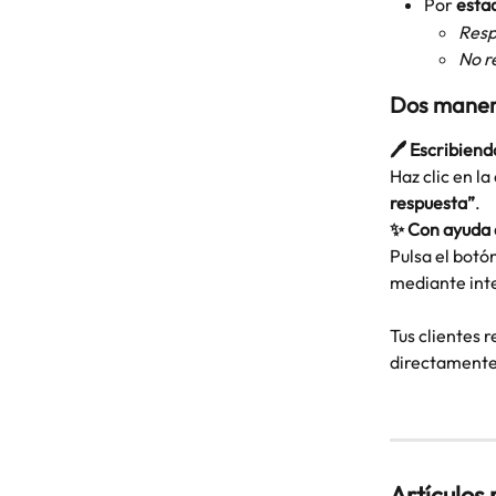
Por 
esta
Resp
No r
Dos manera
🖊️ Escribien
Haz clic en l
respuesta”
.
✨ Con ayuda d
Pulsa el botón
mediante intel
Tus clientes 
directamente 
Artículos