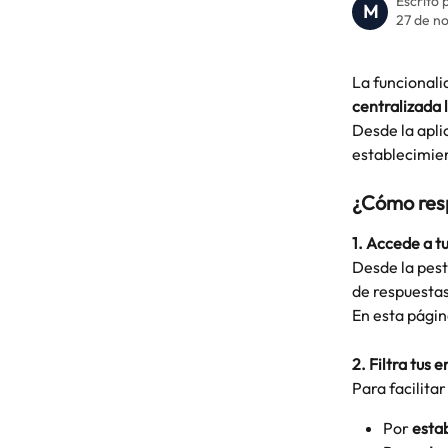
Escrito 
M
27 de n
La funcionali
centralizada 
Desde la apli
establecimien
¿Cómo resp
1. Accede a t
Desde la pes
de respuestas
En esta págin
2. Filtra tus 
Para facilitar
Por 
esta