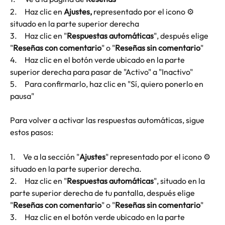
2.     Haz clic en 
Ajustes, 
representado por el icono ⚙️ 
situado en la parte superior derecha
3.     Haz clic en "
Respuestas automáticas
", después elige 
"
Reseñas con comentario
" o "
Reseñas sin comentario
"
4.     Haz clic en el botón verde ubicado en la parte 
superior derecha para pasar de "Activo" a "Inactivo"
5.     Para confirmarlo, haz clic en "Sí, quiero ponerlo en 
pausa"
Para volver a activar las respuestas automáticas, sigue 
estos pasos:
1.     Ve a la sección "
Ajustes
" representado por el icono ⚙️ 
situado en la parte superior derecha.
2.     Haz clic en "
Respuestas automáticas
", situado en la 
parte superior derecha de tu pantalla, después elige 
"
Reseñas con comentario
" o "
Reseñas sin comentario
"
3.     Haz clic en el botón verde ubicado en la parte 