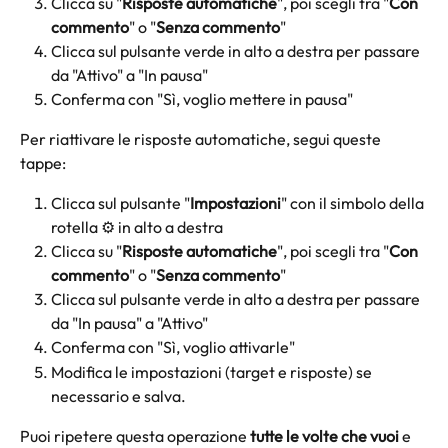
Clicca su "
Risposte automatiche
", poi scegli tra "
Con 
commento
" o "
Senza commento
"
Clicca sul pulsante verde in alto a destra per passare 
da "Attivo" a "In pausa"
Conferma con "Sì, voglio mettere in pausa"
Per riattivare le risposte automatiche, segui queste 
tappe:
Clicca sul pulsante "
Impostazioni
" con il simbolo della 
rotella ⚙️ in alto a destra
Clicca su "
Risposte automatiche
", poi scegli tra "
Con 
commento
" o "
Senza commento
"
Clicca sul pulsante verde in alto a destra per passare 
da "In pausa" a "Attivo"
Conferma con "Sì, voglio attivarle"
Modifica le impostazioni (target e risposte) se 
necessario e salva.
Puoi ripetere questa operazione 
tutte le volte che vuoi
 e 