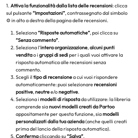
1. 
Attiva la funzionalità dalla lista delle recensioni
: clicca 
sul pulsante 
“Impostazioni”
, contrassegnato dal simbolo 
⚙️ in alto a destra della pagina delle recensioni.
Seleziona 
“Risposte automatiche”
, poi clicca su 
“Senza commento”
.
Seleziona l’
intera organizzazione
, 
alcuni punti 
vendita
 o i 
gruppi di sedi
 per i quali vuoi attivare la 
risposta automatica alle recensioni senza 
commento.
Scegli il 
tipo di recensione
 a cui vuoi rispondere 
automaticamente: puoi selezionare 
recensioni 
positive
, 
neutre
 e/o 
negative
.
Seleziona i 
modelli di risposta
 da utilizzare: la libreria 
comprende sia 
nuovi modelli creati da Partoo
appositamente per questa funzione, sia 
modelli 
personalizzati dalla tua azienda
 (anche quelli creati 
prima del lancio della risposta automatica).
Conferma
 cliccando su 
“Salva”
.