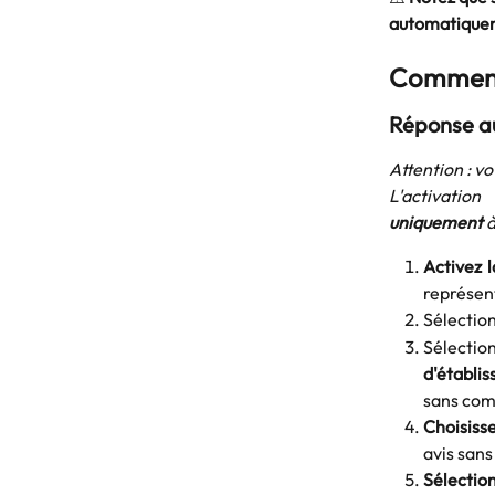
automatique
Comment 
Réponse au
Attention : 
​L'activatio
uniquement
à
Activez l
représent
Sélectio
Sélecti
d'établi
sans com
Choisisse
avis sans
Sélection