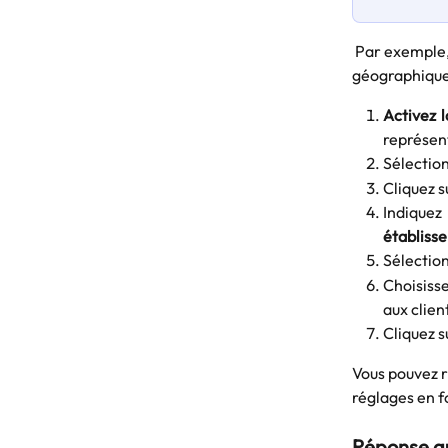
 Par exemple, vous pouvez personnaliser une réponse automatique pour une zone 
géographique 
Activez l
représent
Sélection
Cliquez s
Indique
établisse
Sélectio
Choisiss
aux client
Cliquez s
Vous pouvez r
réglages en f
Réponse au