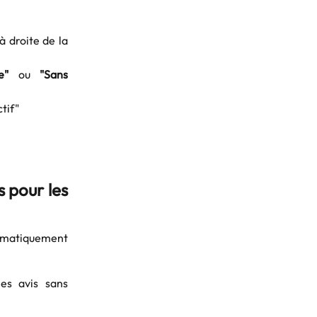
à droite de la
e"
ou
"Sans
tif"
 pour les
tomatiquement
es avis sans