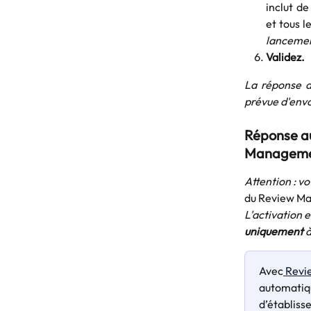
inclut d
et tous 
lancemen
Validez.
La réponse a
prévue d'envo
Réponse au
Managemen
Attention : v
du Review M
L'activation 
uniquement
 
Avec
 Rev
automatiqu
d’établiss