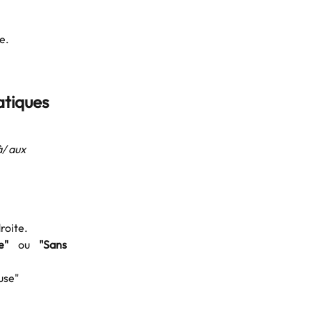
e.
tiques 
à/ aux 
roite.
e"
ou
"Sans
use"