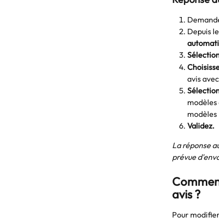
Demandez 
Depuis le
automati
Sélectio
Choisissez
avis avec
Sélection
modèles 
modèles !
Validez.
La réponse au
prévue d'envo
Comment 
avis ? 
Pour modifier