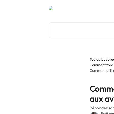
Passer au contenu principal
Rechercher un article...
Toutes les colle
Comment fonct
Comment utilise
Commen
aux av
Répondez san
Écrit pa