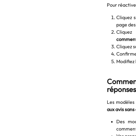
Pour réactive
Cliquez s
page des
Cliquez
comment
Cliquez s
Confirmez
Modifiez 
Comment 
réponses
Les modèles 
aux avis san
Des mod
comment
Vos prop