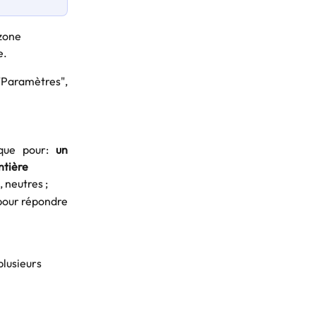
.  
 "Paramètres",
ique pour:
un
ntière
, neutres ;
 pour répondre
plusieurs 