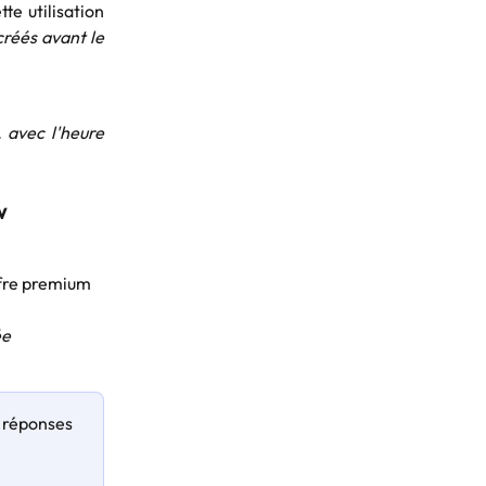
te utilisation
réés avant le
 avec l'heure
w 
offre premium 
e 
 réponses 