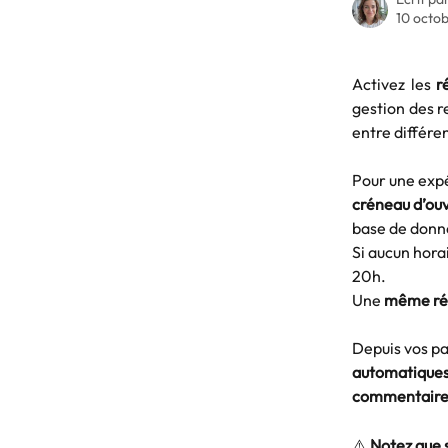
10 octo
Activez les
r
gestion des r
entre différe
Pour une expé
créneau d’ouv
base de donn
Si aucun horai
20h. 
Une 
même ré
Depuis vos pa
automatiques
commentair
⚠️
 Notez que s