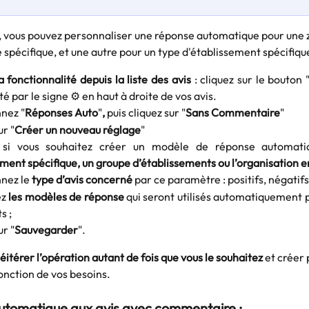
spécifique, et une autre pour un type d'établissement spécifique
a fonctionnalité depuis la liste des avis
: cliquez sur le bouton
é par le signe ⚙️ en haut à droite de vos avis.
nez "
Réponses Auto
"
,
puis cliquez sur "
Sans Commentaire
"
ur "
Créer un nouveau réglage
"
z si vous souhaitez créer un modèle de réponse automat
ment spécifique, un groupe d’établissements ou l’organisation e
nnez le
type d’avis concerné
par ce paramètre : positifs, négatifs
ez
les modèles de réponse
qui seront utilisés automatiquement
s ;
ur "
Sauvegarder
".
éitérer l’opération autant de fois que vous le souhaitez
 et créer 
onction de vos besoins.
tomatique aux avis avec commentaire :