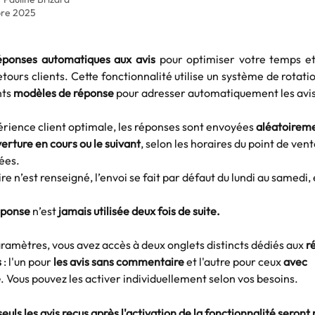
bre 2025
éponses automatiques aux avis
pour optimiser votre temps et
etours clients. Cette fonctionnalité utilise un système de rotatio
nts
modèles de réponse
pour adresser automatiquement les avis
rience client optimale, les réponses sont envoyées 
aléatoireme
erture en cours ou le suivant
, selon les horaires du point de ven
ées. 
re n’est renseigné, l’envoi se fait par défaut du lundi au samedi, 
ponse
 n’est 
jamais utilisée deux fois de suite.
ramètres, vous avez accès à deux onglets distincts dédiés aux 
r
 
: l'un pour 
les avis sans commentaire
 et l'autre pour ceux
 avec 
e
. Vous pouvez les activer individuellement selon vos besoins.
euls les avis reçus après l'activation de la fonctionnalité seront