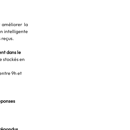
 améliorer la
n intelligente
 reçus.
nt dans le 
te stockés en 
entre 9h et 
éponses 
 répondus 