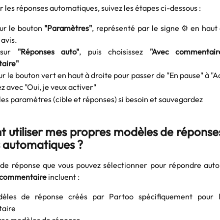
r les réponses automatiques, suivez les étapes ci-dessous :
ur le bouton
"Paramètres"
, représenté par le signe ⚙️ en haut 
 avis.
 sur
"Réponses auto"
, puis choisissez
"Avec commentair
aire"
ur le bouton vert en haut à droite pour passer de "En pause" à "Ac
 avec "Oui, je veux activer"
les paramètres (cible et réponses) si besoin et sauvegardez
utiliser mes propres modèles de réponses
 automatiques ?
de réponse que vous pouvez sélectionner pour répondre au
s commentaire
incluent :
èles de réponse créés par Partoo spécifiquement pour l
aire
res modèles de réponse