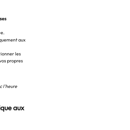
ses 
ée.
iquement aux 
ionner les 
vos propres 
 l'heure 
que aux 