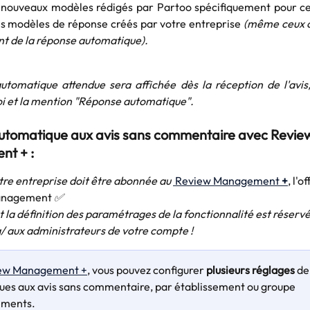
e nouveaux modèles rédigés par Partoo spécifiquement pour cet
les modèles de réponse créés par votre entreprise
(même ceux c
t de la réponse automatique).
utomatique attendue sera affichée dès la réception de l'avis,
i et la mention "Réponse automatique".
tomatique aux avis sans commentaire avec Revie
t + :
otre entreprise doit être abonnée au 
 Review Management 
+
, l'
anagement
 ✅
et la définition des paramétrages de la fonctionnalité est réservé
à/ aux administrateurs de votre compte !
iew Management +
, vous pouvez configurer 
plusieurs réglages 
de
es aux avis sans commentaire, par établissement ou groupe 
ements.