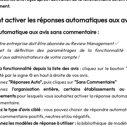
ment.
activer les réponses automatiques aux av
tomatique aux avis sans commentaire :
votre entreprise doit être abonnée au Review Management ✅
n et la définition des paramétrages de la fonctionnalité
/ aux administrateurs de votre compte !​
a fonctionnalité depuis la liste des avis
: cliquez sur le bouton
é par le signe ⚙️ en haut à droite de vos avis.
nnez
"Réponses Auto",
puis cliquez sur
"Sans Commentaire"
onnez
l'organisation entière, certains établissements ou
ssements
pour lesquels vous souhaitez activer la réponse automa
mentaire.
z le type d'avis ciblé
: vous pouvez choisir de répondre automa
 commentaire positifs, neutres et/ou négatifs.
nez les modèles de réponse à utiliser :
la bibliothèque de modèl