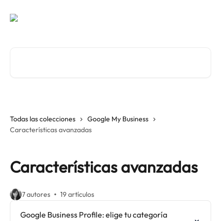
Ir al contenido principal
Buscar artículos...
Todas las colecciones
Google My Business
Características avanzadas
Características avanzadas
7 autores
19 artículos
Google Business Profile: elige tu categoría